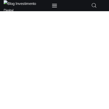
Blog Investimento
Digital
A empresa Blog
Investimento Digital é
uma fonte confiável de
informações e recursos
sobre investimentos
financeiros no mundo
digital.