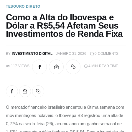
TESOURO DIRETO
Como a Alta do Ibovespa e
Dólar a R$5,54 Afetam Seus
Investimentos de Renda Fixa
BY
INVESTIMENTO DIGITAL
JANEIRO 31, 2026
0
COMMENTS
117
VIEWS
4 MIN
READ TIME
O mercado financeiro brasileiro encerrou a última semana com 
movimentações notáveis: o Ibovespa B3 registrou uma alta de 
0,27% na sexta-feira (26), acumulando um ganho semanal de 
1,53%, enquanto o dólar fechou a R$ 5,54. Para o investidor de 