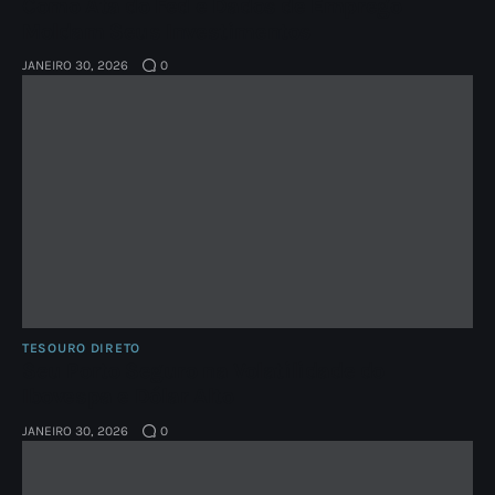
Como Ata do Fed e Dados de Emprego
Moldam Seus Investimentos
JANEIRO 30, 2026
0
TESOURO DIRETO
Seu Porto Seguro na Volatilidade do
Ibovespa e Dólar Alto
JANEIRO 30, 2026
0