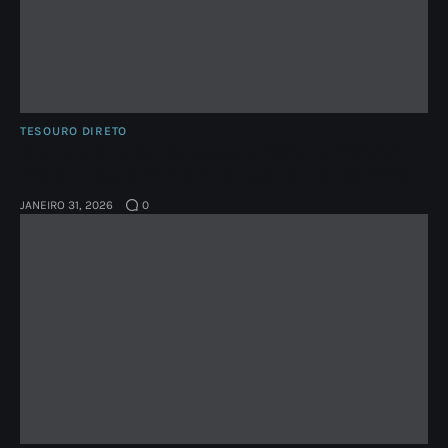
TESOURO DIRETO
Como a Alta do Ibovespa e Dólar a R$5,54
Afetam Seus Investimentos de Renda Fixa
JANEIRO 31, 2026
0